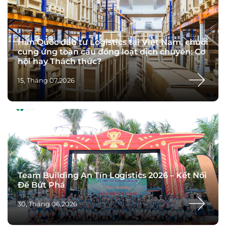
Hàn Quốc đầu tư Logistics tại Việt Nam, chuỗi
cung ứng toàn cầu đồng loạt dịch chuyển: Cơ
hội hay Thách thức?
15, Tháng 07,2026
Team Building An Tín Logistics 2026 – Kết Nối
Để Bứt Phá
30, Tháng 06,2026