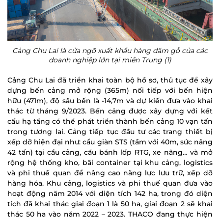
Cảng Chu Lai là cửa ngõ xuất khẩu hàng dăm gỗ của các
doanh nghiệp lớn tại miền Trung (1)
Cảng Chu Lai đã triển khai toàn bộ hồ sơ, thủ tục để xây
dựng bến cảng mở rộng (365m) nối tiếp với bến hiện
hữu (471m), độ sâu bến là -14,7m và dự kiến đưa vào khai
thác từ tháng 9/2023. Bến cảng được xây dựng với kết
cấu hạ tầng có thể phát triển thành bến cảng 10 vạn tấn
trong tương lai. Cảng tiếp tục đầu tư các trang thiết bị
xếp dỡ hiện đại như: cẩu giàn STS (tầm với 40m, sức nâng
42 tấn) tại cầu cảng, cẩu bánh lốp RTG, xe nâng… và mở
rộng hệ thống kho, bãi container tại khu cảng, logistics
và phi thuế quan để nâng cao năng lực lưu trữ, xếp dỡ
hàng hóa. Khu cảng, logistics và phi thuế quan đưa vào
hoạt động năm 2014 với diện tích 142 ha, trong đó diện
tích đã khai thác giai đoạn 1 là 50 ha, giai đoạn 2 sẽ khai
thác 50 ha vào năm 2022 – 2023. THACO đang thực hiện