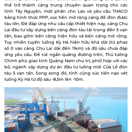
thể trở thành cảng trung chuyển quan trọng cho các
tỉnh Tây Nguyên, một phần cho Lào và yêu cầu THACO
bằng hình thức PPP, xúc tiến mở rộng cảng để đón được
tàu lớn. Để đáp ứng nhu cầu cấp thiết hiện nay, cảng Chu
Lai đầu tư xây dựng bến cảng đón tàu tải trọng đến 5 vạn
tấn, bao gồm bến cảng hiện hữu và bến cảng mở rộng.
Tuy nhiên tuyến luồng Kỳ Hà hiện hữu khá dài (từ phao
số 0 vào cảng Chu Lai dài đến 11km) và độ sâu chưa đáp
ứng yêu cầu. Để rút ngắn quãng đường trên, Thủ tướng
Chính phủ giao tỉnh Quảng Nam chủ trì, phối hợp với các
bộ, ngành xây dựng dự án đầu tư luồng mới Cửa Lở đón
tàu 5 vạn tấn. Song song đó, tỉnh cũng xúc tiến nạo vét
luồng Kỳ Hà từ độ sâu -8,5m lên -10m.