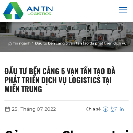
Tin ngành
Đầu tư bến cảng 5 vạn tấn tạo đà phát triển dịch vụ Log
ĐẦU TƯ BẾN CẢNG 5 VẠN TẤN TẠO ĐÀ
PHÁT TRIỂN DỊCH VỤ LOGISTICS TẠI
MIỀN TRUNG
25 , Tháng 07, 2022
Chia sẻ