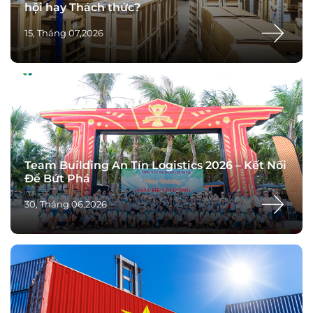
hội hay Thách thức?
15, Tháng 07,2026
Team Building An Tín Logistics 2026 – Kết Nối
Để Bứt Phá
30, Tháng 06,2026