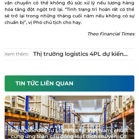
vận chuyển có thể không đủ sức xử lý nếu lượng hàng
hóa tăng đột ngột trở lại. “Tình trạng trì hoãn rất có thể
sẽ trở lại trong những tháng cuối năm nếu không có sự
chuẩn bị”, vị Phó chủ tịch cho hay.
Theo Financial Times
Thị trường logistics 4PL dự kiến
Xem thêm:
đạt 111,7 tỷ USD năm 2031
TIN TỨC LIÊN QUAN
Hàn Quốc đầu tư Logistics tại Việt Nam, chuỗi
cung ứng toàn cầu đồng loạt dịch chuyển: Cơ