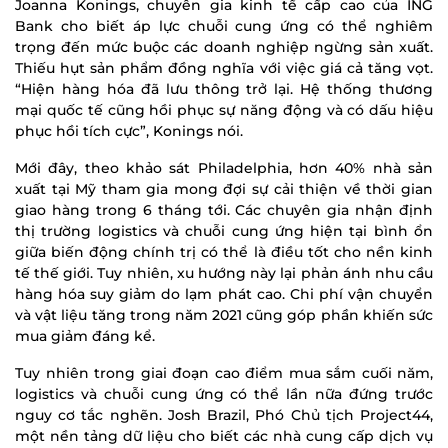
Joanna Konings, chuyên gia kinh tế cấp cao của ING
Bank cho biết áp lực chuỗi cung ứng có thể nghiêm
trọng đến mức buộc các doanh nghiệp ngừng sản xuất.
Thiếu hụt sản phẩm đồng nghĩa với việc giá cả tăng vọt.
“Hiện hàng hóa đã lưu thông trở lại. Hệ thống thương
mại quốc tế cũng hồi phục sự năng động và có dấu hiệu
phục hồi tích cực”, Konings nói.
Mới đây, theo khảo sát Philadelphia, hơn 40% nhà sản
xuất tại Mỹ tham gia mong đợi sự cải thiện về thời gian
giao hàng trong 6 tháng tới. Các chuyên gia nhận định
thị trường logistics và chuỗi cung ứng hiện tại bình ổn
giữa biến động chính trị có thể là điều tốt cho nền kinh
tế thế giới. Tuy nhiên, xu hướng này lại phản ánh nhu cầu
hàng hóa suy giảm do lạm phát cao. Chi phí vận chuyển
và vật liệu tăng trong năm 2021 cũng góp phần khiến sức
mua giảm đáng kể.
Tuy nhiên trong giai đoạn cao điểm mua sắm cuối năm,
logistics và chuỗi cung ứng có thể lần nữa đứng trước
nguy cơ tắc nghẽn. Josh Brazil, Phó Chủ tịch Project44,
một nền tảng dữ liệu cho biết các nhà cung cấp dịch vụ