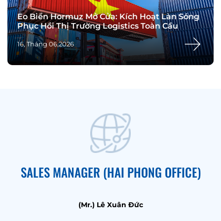
Eo Biển Hormuz Mở Cửa: Kích Hoạt Làn Sóng
Phục Hồi Thị Trường Logistics Toàn Cầu
16, Tháng 06,2026
SALES MANAGER (HAI PHONG OFFICE)
(Mr.) Lê Xuân Đức