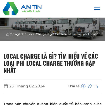
Tin ngành
Local Charge là gì? Tìm hiểu về các loại phí Local Cha
LOCAL CHARGE LÀ GÌ? TÌM HIỂU VỀ CÁC
LOẠI PHÍ LOCAL CHARGE THƯỜNG GẶP
NHẤT
25 , Tháng 02, 2024
Chia sẻ
Trong vận chuyển đường biển quốc tế, bên cạnh cước