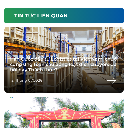
TIN TỨC LIÊN QUAN
Hàn Quốc đầu tư Logistics tại Việt Nam, chuỗi
cung ứng toàn cầu đồng loạt dịch chuyển: Cơ
hội hay Thách thức?
15, Tháng 07,2026