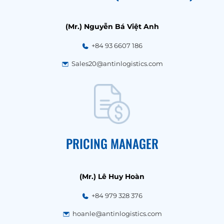
(Mr.) Nguyễn Bá Việt Anh
+84 93 6607 186
Sales20@antinlogistics.com
PRICING MANAGER
(Mr.) Lê Huy Hoàn
+84 979 328 376
hoanle@antinlogistics.com