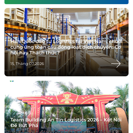
Hàn Quốc đầu tư Logistics tại Việt Nam, chuỗi
cung ứng toàn cầu đồng loạt dịch chuyển: Cơ
hội hay Thách thức?
15, Tháng 07,2026
Team Building An Tín Logistics 2026 – Kết Nối
Để Bứt Phá