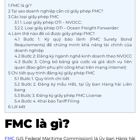
1
FMC là gì?
2
Tại sao doanh nghiệp cần có giấy phép FMC?
3
Các loại giấy phép FMC
3.1
1. Loại giấy phép OTI – NVOCC:
3.2
2. Loại giấy phép OTI – Ocean Freight Forwarder:
4
Làm thế nào để có được giấy phép FMC?
4.1
Bước 1: Ký quỹ bảo lãnh (FMC Surety Bond
Requirements) để chứng minh khả năng tài chính của
doanh nghiệp
4.2
Bước 2: Đăng ký ngành nghề kinh doanh theo NVOCC
4.3
Bước 3: Công bố bảng giá cước và giá dịch vụ liên
quan (Bao gồm phụ phí công khai trên mạng internet)
5
Chi tiết quy trình đăng ký giấy phép FMC
5.1
Bước 1. Quy trình chi tiết
5.2
Bước 2. Đăng ký mẫu HBL tại Ủy ban Hàng hải Liên
bang
5.3
Bước 3. Đăng ký giấy phép FMC License
5.4
Bước 4. Khai báo Tariff Filing
6
Lời kết
FMC là gì?
FMC
(US Federal Maritime Commission) là Ủy ban Hàng hải