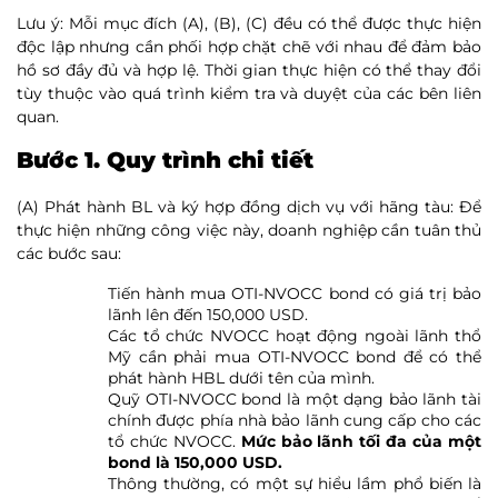
Lưu ý: Mỗi mục đích (A), (B), (C) đều có thể được thực hiện
độc lập nhưng cần phối hợp chặt chẽ với nhau để đảm bảo
hồ sơ đầy đủ và hợp lệ. Thời gian thực hiện có thể thay đổi
tùy thuộc vào quá trình kiểm tra và duyệt của các bên liên
quan.
Bước 1. Quy trình chi tiết
(A) Phát hành BL và ký hợp đồng dịch vụ với hãng tàu: Để
thực hiện những công việc này, doanh nghiệp cần tuân thủ
các bước sau:
Tiến hành mua OTI-NVOCC bond có giá trị bảo
lãnh lên đến 150,000 USD.
Các tổ chức NVOCC hoạt động ngoài lãnh thổ
Mỹ cần phải mua OTI-NVOCC bond để có thể
phát hành HBL dưới tên của mình.
Quỹ OTI-NVOCC bond là một dạng bảo lãnh tài
chính được phía nhà bảo lãnh cung cấp cho các
tổ chức NVOCC.
Mức bảo lãnh tối đa của một
bond là 150,000 USD.
Thông thường, có một sự hiểu lầm phổ biến là