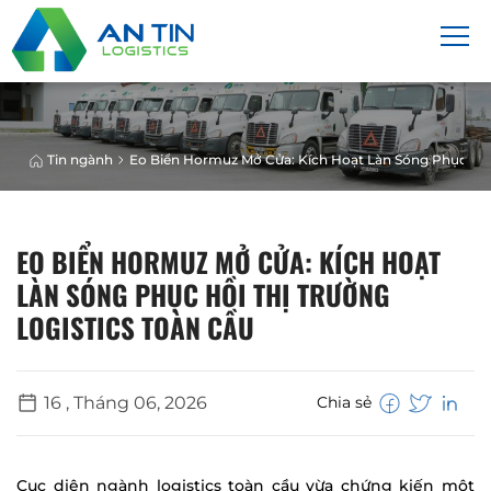
Tin ngành
Eo Biển Hormuz Mở Cửa: Kích Hoạt Làn Sóng Phục Hồi 
EO BIỂN HORMUZ MỞ CỬA: KÍCH HOẠT
LÀN SÓNG PHỤC HỒI THỊ TRƯỜNG
LOGISTICS TOÀN CẦU
16 , Tháng 06, 2026
Chia sẻ
Cục diện ngành logistics toàn cầu vừa chứng kiến một