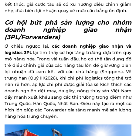
kết thúc, giá cước tàu sẽ có xu hướng điều chỉnh giảm
nhẹ, đưa biên lợi nhuận quay về mức cân bằng ổn định.
Cơ hội bứt phá sản lượng cho nhóm
doanh nghiệp giao nhận
(3PL/Forwarders)
Ở chiều ngược lại,
các doanh nghiệp giao nhận và
logistics 3PL
lại tìm thấy cơ hội tăng trưởng dựa trên quy
mô hàng hóa. Trong vài tuần đầu, họ có thể tận dụng độ
trễ điều chỉnh giá của các hãng tàu lớn để giữ vững biên
lợi nhuận đã cam kết với các chủ hàng (Shippers). Về
trung hạn (Quý III/2026), khi chi phí logistics tổng thể trở
nên rẻ hơn, áp lực chi phí được giải tỏa sẽ kích thích các
doanh nghiệp dệt may, da giày, nông thủy sản Việt Nam
đẩy mạnh xuất khẩu sang các thị trường trọng điểm như
Trung Quốc, Hàn Quốc, Nhật Bản. Điều này tạo ra một cú
hích lớn giúp các Forwarder gia tăng mạnh mẽ sản lượng
hàng hóa trung chuyển.