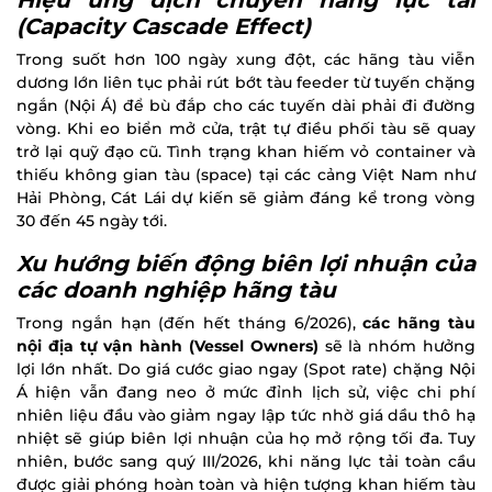
(Capacity Cascade Effect)
Trong suốt hơn 100 ngày xung đột, các hãng tàu viễn
dương lớn liên tục phải rút bớt tàu feeder từ tuyến chặng
ngắn (Nội Á) để bù đắp cho các tuyến dài phải đi đường
vòng. Khi eo biển mở cửa, trật tự điều phối tàu sẽ quay
trở lại quỹ đạo cũ. Tình trạng khan hiếm vỏ container và
thiếu không gian tàu (space) tại các cảng Việt Nam như
Hải Phòng, Cát Lái dự kiến sẽ giảm đáng kể trong vòng
30 đến 45 ngày tới.
Xu hướng biến động biên lợi nhuận của
các doanh nghiệp hãng tàu
Trong ngắn hạn (đến hết tháng 6/2026),
các hãng tàu
nội địa tự vận hành (Vessel Owners)
sẽ là nhóm hưởng
lợi lớn nhất. Do giá cước giao ngay (Spot rate) chặng Nội
Á hiện vẫn đang neo ở mức đỉnh lịch sử, việc chi phí
nhiên liệu đầu vào giảm ngay lập tức nhờ giá dầu thô hạ
nhiệt sẽ giúp biên lợi nhuận của họ mở rộng tối đa. Tuy
nhiên, bước sang quý III/2026, khi năng lực tải toàn cầu
được giải phóng hoàn toàn và hiện tượng khan hiếm tàu