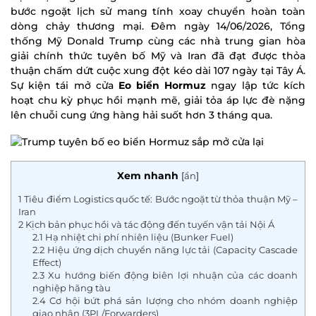
bước ngoặt lịch sử mang tính xoay chuyển hoàn toàn
dòng chảy thương mại. Đêm ngày 14/06/2026, Tổng
thống Mỹ Donald Trump cùng các nhà trung gian hòa
giải chính thức tuyên bố Mỹ và Iran đã đạt được thỏa
thuận chấm dứt cuộc xung đột kéo dài 107 ngày tại Tây Á.
Sự kiện tái mở cửa
Eo biển Hormuz
ngay lập tức kích
hoạt chu kỳ phục hồi mạnh mẽ, giải tỏa áp lực đè nặng
lên chuỗi cung ứng hàng hải suốt hơn 3 tháng qua.
Xem nhanh
[
ẩn
]
1
Tiêu điểm Logistics quốc tế: Bước ngoặt từ thỏa thuận Mỹ –
Iran
2
Kịch bản phục hồi và tác động đến tuyến vận tải Nội Á
2.1
Hạ nhiệt chi phí nhiên liệu (Bunker Fuel)
2.2
Hiệu ứng dịch chuyển năng lực tải (Capacity Cascade
Effect)
2.3
Xu hướng biến động biên lợi nhuận của các doanh
nghiệp hãng tàu
2.4
Cơ hội bứt phá sản lượng cho nhóm doanh nghiệp
giao nhận (3PL/Forwarders)