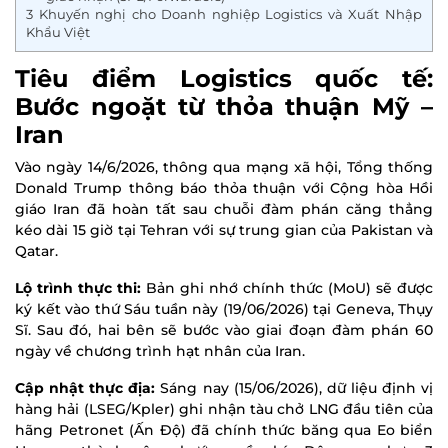
3
Khuyến nghị cho Doanh nghiệp Logistics và Xuất Nhập
Khẩu Việt
Tiêu điểm Logistics quốc tế:
Bước ngoặt từ thỏa thuận Mỹ –
Iran
Vào ngày 14/6/2026, thông qua mạng xã hội, Tổng thống
Donald Trump thông báo thỏa thuận với Cộng hòa Hồi
giáo Iran đã hoàn tất sau chuỗi đàm phán căng thẳng
kéo dài 15 giờ tại Tehran với sự trung gian của Pakistan và
Qatar.
Lộ trình thực thi:
Bản ghi nhớ chính thức (MoU) sẽ được
ký kết vào thứ Sáu tuần này (19/06/2026) tại Geneva, Thụy
Sĩ. Sau đó, hai bên sẽ bước vào giai đoạn đàm phán 60
ngày về chương trình hạt nhân của Iran.
Cập nhật thực địa:
Sáng nay (15/06/2026), dữ liệu định vị
hàng hải (LSEG/Kpler) ghi nhận tàu chở LNG đầu tiên của
hãng Petronet (Ấn Độ) đã chính thức băng qua Eo biển