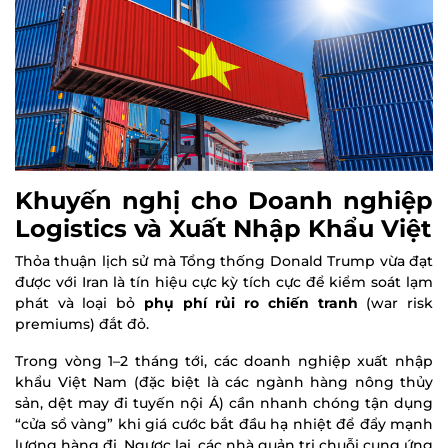
Khuyến nghị cho Doanh nghiệp
Logistics và Xuất Nhập Khẩu Việt
Thỏa thuận lịch sử mà Tổng thống Donald Trump vừa đạt
được với Iran là tín hiệu cực kỳ tích cực để kiểm soát lạm
phát và loại bỏ
phụ phí rủi ro chiến tranh
(war risk
premiums) đắt đỏ.
Trong vòng 1–2 tháng tới, các doanh nghiệp xuất nhập
khẩu Việt Nam (đặc biệt là các ngành hàng nông thủy
sản, dệt may đi tuyến nội Á) cần nhanh chóng tận dụng
“cửa sổ vàng” khi giá cước bắt đầu hạ nhiệt để đẩy mạnh
lượng hàng đi. Ngược lại, các nhà quản trị chuỗi cung ứng