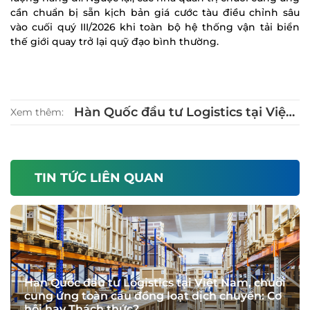
cần chuẩn bị sẵn kịch bản giá cước tàu điều chỉnh sâu
vào cuối quý III/2026 khi toàn bộ hệ thống vận tải biển
thế giới quay trở lại quỹ đạo bình thường.
Hàn Quốc đầu tư Logistics tại Việt
Xem thêm:
Nam, chuỗi cung ứng toàn cầu
đồng loạt dịch chuyển: Cơ hội hay
Thách thức?
TIN TỨC LIÊN QUAN
Hàn Quốc đầu tư Logistics tại Việt Nam, chuỗi
cung ứng toàn cầu đồng loạt dịch chuyển: Cơ
hội hay Thách thức?