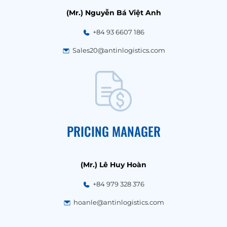
(Mr.) Nguyễn Bá Việt Anh
+84 93 6607 186
Sales20@antinlogistics.com
PRICING MANAGER
(Mr.) Lê Huy Hoàn
+84 979 328 376
hoanle@antinlogistics.com