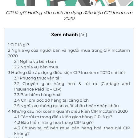
CIP là gì? Hướng dẫn cách áp dụng điều kiện CIP Incoterm
2020
Xem nhanh
[
ẩn
]
1
CIP là gì?
2
Nghĩa vụ của người bán và người mua trong CIP Incoterm
2020
2.1
Nghĩa vụ bên bán
2.2
Nghĩa vụ bên mua
3
Hướng dẫn áp dụng điều kiện CIP Incoterm 2020 chi tiết
3.1
Phương thức vận tải
3.2
Chuyển giao hàng hoá & rủi ro (Carriage and
Insurance Paid To – CIP)
3.3
Bảo hiểm hàng hoá
3.4
Chi phí bốc dỡ hàng tại cảng đích
3.5
Nghĩa vụ thông quan xuất khẩu hoặc nhập khẩu
4
Những câu hỏi xoanh quanh điều kiện CIP Incoterm 2020
4.1
Các rủi ro trong điều kiện giao hàng CIP là gì?
4.2
Bảo hiểm hàng hoá trong CIP là gì?
4.3
Chúng ta có nên mua bán hàng hoá theo giá CIP
không?