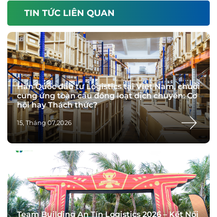
TIN TỨC LIÊN QUAN
Hàn Quốc đầu tư Logistics tại Việt Nam, chuỗi
cung ứng toàn cầu đồng loạt dịch chuyển: Cơ
hội hay Thách thức?
15, Tháng 07,2026
Team Building An Tín Logistics 2026 – Kết Nối