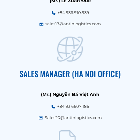
(Mr.) Lê Xuân Đức
+84 936.910.939
sales17@antinlogistics.com
SALES MANAGER (HA NOI OFFICE)
(Mr.) Nguyễn Bá Việt Anh
+84 93 6607 186
Sales20@antinlogistics.com