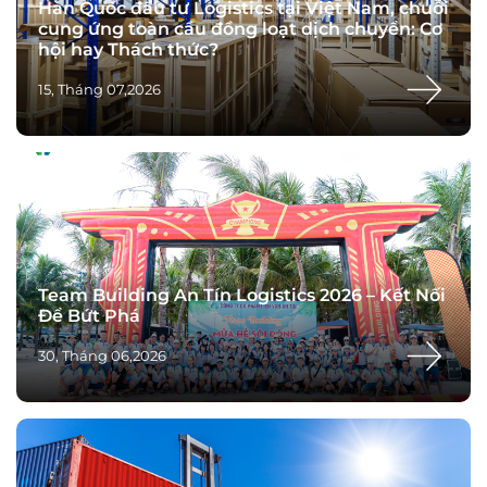
Hàn Quốc đầu tư Logistics tại Việt Nam, chuỗi
cung ứng toàn cầu đồng loạt dịch chuyển: Cơ
hội hay Thách thức?
15, Tháng 07,2026
Team Building An Tín Logistics 2026 – Kết Nối
Để Bứt Phá
30, Tháng 06,2026