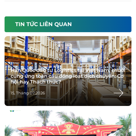
làm và mức lương của ngành
Logistics ra sao?
TIN TỨC LIÊN QUAN
Hàn Quốc đầu tư Logistics tại Việt Nam, chuỗi
cung ứng toàn cầu đồng loạt dịch chuyển: Cơ
hội hay Thách thức?
15, Tháng 07,2026