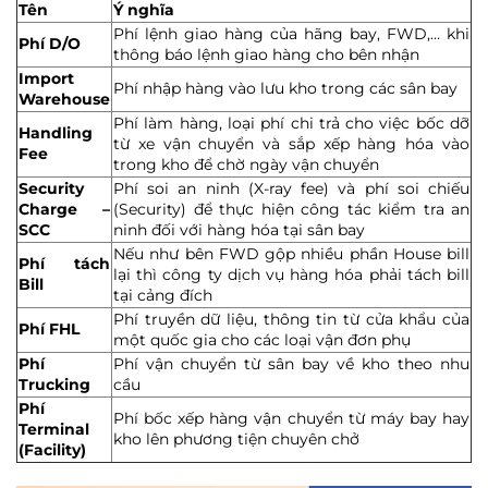
Tên
Ý nghĩa
Phí lệnh giao hàng của hãng bay, FWD,… khi
Phí D/O
thông báo lệnh giao hàng cho bên nhận
Import
Phí nhập hàng vào lưu kho trong các sân bay
Warehouse
Phí làm hàng, loại phí chi trả cho việc bốc dỡ
Handling
từ xe vận chuyển và sắp xếp hàng hóa vào
Fee
trong kho để chờ ngày vận chuyển
Security
Phí soi an ninh (X-ray fee) và phí soi chiếu
Charge –
(Security) để thực hiện công tác kiểm tra an
SCC
ninh đối với hàng hóa tại sân bay
Nếu như bên FWD gộp nhiều phần House bill
Phí tách
lại thì công ty dịch vụ hàng hóa phải tách bill
Bill
tại cảng đích
Phí truyền dữ liệu, thông tin từ cửa khẩu của
Phí FHL
một quốc gia cho các loại vận đơn phụ
Phí
Phí vận chuyển từ sân bay về kho theo nhu
Trucking
cầu
Phí
Phí bốc xếp hàng vận chuyển từ máy bay hay
Terminal
kho lên phương tiện chuyên chở
(Facility)