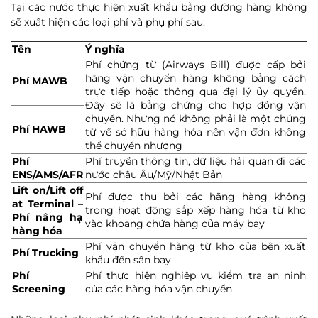
Tại các nước thực hiện xuất khẩu bằng đường hàng không
sẽ xuất hiện các loại phí và phụ phí sau:
Tên
Ý nghĩa
Phí chứng từ (Airways Bill) được cấp bởi
hãng vận chuyển hàng không bằng cách
Phí MAWB
trực tiếp hoặc thông qua đại lý ủy quyền.
Đây sẽ là bằng chứng cho hợp đồng vận
chuyển. Nhưng nó không phải là một chứng
Phí HAWB
từ về sở hữu hàng hóa nên vận đơn không
thể chuyển nhượng
Phí
Phí truyền thông tin, dữ liệu hải quan đi các
ENS/AMS/AFR
nước châu Âu/Mỹ/Nhật Bản
Lift on/Lift off
Phí được thu bởi các hãng hàng không
at Terminal –
trong hoạt động sắp xếp hàng hóa từ kho
Phí nâng hạ
vào khoang chứa hàng của máy bay
hàng hóa
Phí vận chuyển hàng từ kho của bên xuất
Phí Trucking
khẩu đến sân bay
Phí
Phí thực hiện nghiệp vụ kiểm tra an ninh
Screening
của các hàng hóa vận chuyển