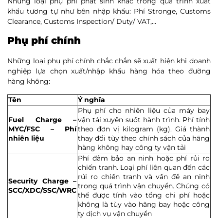
Những loại phụ phí phát sinh khác trong quá trình xuất
khẩu tương tự như bên nhập khẩu: Phí Stronge, Customs
Clearance, Customs Inspection/ Duty/ VAT,…
Phụ phí chính
Những loại phụ phí chính chắc chắn sẽ xuất hiện khi doanh
nghiệp lựa chọn xuất/nhập khẩu hàng hóa theo đường
hàng không:
Tên
Ý nghĩa
Phụ phí cho nhiên liệu của máy bay
Fuel Charge –
vận tải xuyên suốt hành trình. Phí tính
MYC/FSC – Phí
theo đơn vị kilogram (kg). Giá thành
nhiên liệu
thay đổi tùy theo chính sách của hãng
hàng không hay công ty vận tải
Phí đảm bảo an ninh hoặc phí rủi ro
chiến tranh. Loại phí liên quan đến các
rủi ro chiến tranh và vấn đề an ninh
Security Charge –
trong quá trình vận chuyển. Chúng có
SCC/XDC/SSC/WRC
thể được tính vào tổng chi phí hoặc
không là tùy vào hãng bay hoặc công
ty dịch vụ vận chuyển