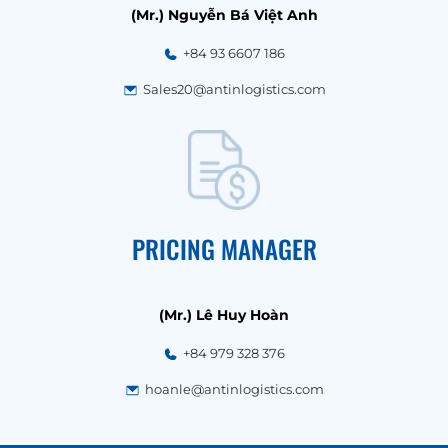
(Mr.) Nguyễn Bá Việt Anh
+84 93 6607 186
Sales20@antinlogistics.com
PRICING MANAGER
(Mr.) Lê Huy Hoàn
+84 979 328 376
hoanle@antinlogistics.com