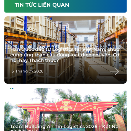
TIN TỨC LIÊN QUAN
Hàn Quốc đầu tư Logistics tại Việt Nam, chuỗi
cung ứng toàn cầu đồng loạt dịch chuyển: Cơ
hội hay Thách thức?
15, Tháng 07,2026
Team Building An Tín Logistics 2026 – Kết Nối