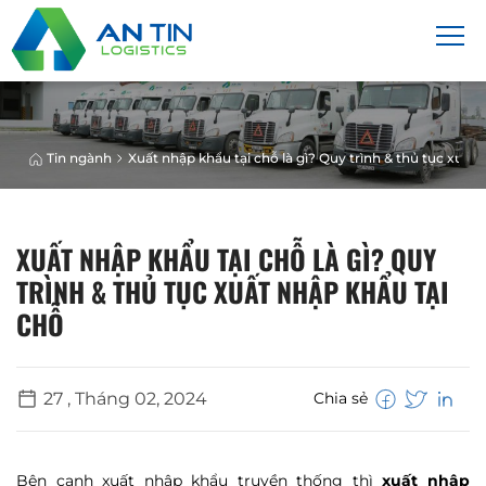
Tin ngành
Xuất nhập khẩu tại chỗ là gì? Quy trình & thủ tục xuất 
XUẤT NHẬP KHẨU TẠI CHỖ LÀ GÌ? QUY
TRÌNH & THỦ TỤC XUẤT NHẬP KHẨU TẠI
CHỖ
27 , Tháng 02, 2024
Chia sẻ
Bên cạnh xuất nhập khẩu truyền thống thì
xuất nhập