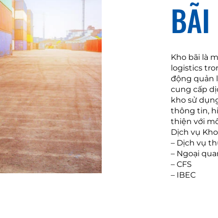
BÃI
Kho bãi là 
logistics t
động quản l
cung cấp dị
kho sử dụn
thông tin, h
thiện với mô
Dịch vụ Kho 
– Dịch vụ th
– Ngoại qua
– CFS
– IBEC