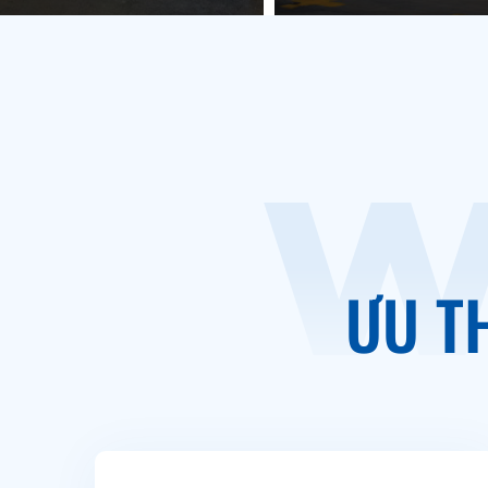
W
ƯU T