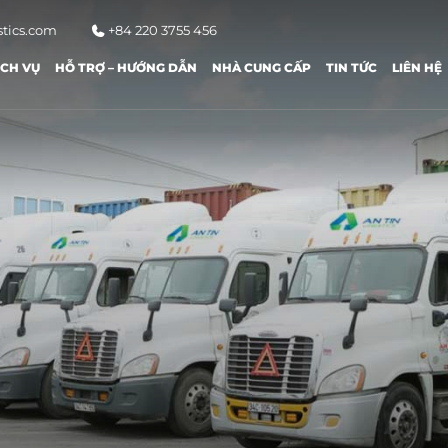
stics.com
+84 220 3755 456
ỊCH VỤ
HỖ TRỢ – HƯỚNG DẪN
NHÀ CUNG CẤP
TIN TỨC
LIÊN HỆ