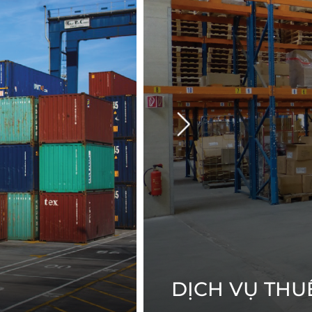
DỊCH VỤ THU