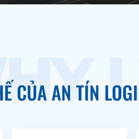
HY 
HẾ CỦA AN TÍN LOGI