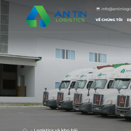
info@antinlogi
VỀ CHÚNG TÔI
D
Logistics và kho bãi