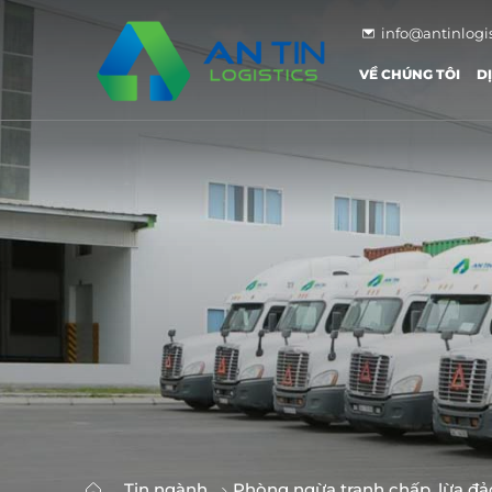
info@antinlogi
VỀ CHÚNG TÔI
D
Tin ngành
Phòng ngừa tranh chấp, lừa đả