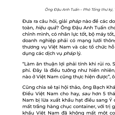
Ông Đậu Anh Tuấn – Phó Tổng thư ký, T
Đưa ra câu hỏi, giải
pháp
nào để các d
toàn,
hiệu quả
? Ông Đậu Anh Tuấn ch
chỉnh mình, có nhân lực tốt, bộ máy tốt,
doanh nghiệp phải có mạng lưới thông
thương vụ Việt Nam và các tổ chức hỗ 
dụng các dịch vụ
pháp
lý.
“Làm ăn thuận lợi phải tính khi rủi ro. 
phí. Đây là điều tưởng như hiển nhiê
nào ở Việt Nam cũng thực hiện được”, 
Cũng chia sẻ tại hội thảo, ông Bạch Kh
Điều Việt Nam cho hay,
sau
hơn 5 thá
Nam bị lừa xuất khẩu hạt điều sang Ý 
mất trắng hàng chục container, với trị
khẩu Việt Nam đã không mất một con