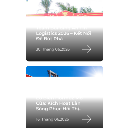
Team Building An Tín
Logistics 2026 – Kết Nối
Để Bứt Phá
30, Tháng 06,2026
Eo Biển Hormuz Mở
Cửa: Kích Hoạt Làn
Sóng Phục Hồi Thị
Trường Logistics Toàn
Cầu
16, Tháng 06,2026