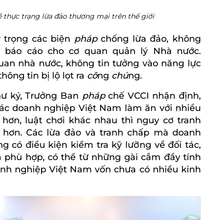
 thực trạng lừa đảo thương mại trên thế giới
ú
trọng các biện
pháp
chống lừa đảo, không
 báo cáo cho cơ quan quản lý Nhà nước.
an nhà nước, không tin tưởng vào năng lực
ông tin bị lộ lọt ra
cô
ng
chú
ng.
hư ký, Trưởng Ban
pháp
chế VCCI nhận định,
các doanh nghiệp Việt Nam làm ăn với nhiều
 hơn, luật chơi khác nhau thì nguy cơ tranh
p hơn. Các lừa đảo và tranh chấp mà doanh
g có điều kiện kiểm tra kỹ lưỡng về đối tác,
 phù hợp, có thể từ những gài cắm đầy tính
anh nghiệp Việt Nam vốn chưa có nhiều kinh