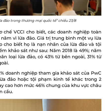
ừa đảo trong thương mại quốc tế” chiều 23/8
áp
chế VCCI cho biết, các doanh nghiệp toàn
năm vì lừa đảo. Giá trị trung bình một vụ lừa
ệp cho biết họ là nạn nhân của lừa đảo và tội
iểm khảo sát như sau: Năm 2018 là 49%; năm
ân loại lừa đảo, có 43% từ bên ngoài, 31% từ
oài.
2% doanh nghiệp tham gia khảo sát của PwC
lừa đảo hoặc tội phạm kinh tế khác trong 2
 này cao hơn mức 46% chung của khu vực châu
n cầu.