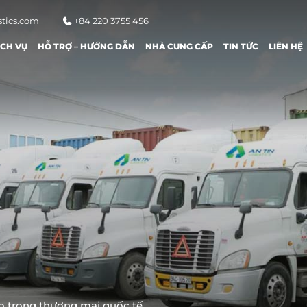
stics.com
+84 220 3755 456
ỊCH VỤ
HỖ TRỢ – HƯỚNG DẪN
NHÀ CUNG CẤP
TIN TỨC
LIÊN HỆ
o trong thương mại quốc tế