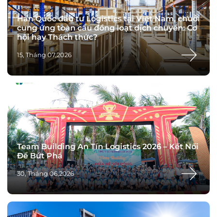
Hàn Quốc đầu tư Logistics tại Việt Nam, chuỗi
cung ứng toàn cầu đồng loạt dịch chuyển: Cơ
hội hay Thách thức?
15, Tháng 07,2026
Team Building An Tín Logistics 2026 – Kết Nối
Để Bứt Phá
30, Tháng 06,2026