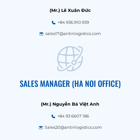
(Mr.) Lê Xuân Đức
+84 936.910.939
sales17@antinlogistics.com
SALES MANAGER (HA NOI OFFICE)
(Mr.) Nguyễn Bá Việt Anh
+84 93 6607 186
Sales20@antinlogistics.com