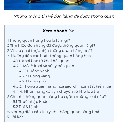
Những thông tin về đơn hàng đã được thông quan
Xem nhanh
[
ẩn
]
1
Thông quan hàng hoá là làm gì?
2
Tìm hiểu đơn hàng đã được thông quan là gì?
3
Vì sao phải thực hiện thông quan hàng hoá?
4
Hướng dẫn các bước thông quan hàng hoá
4.1
1. Khai báo tờ khai hải quan
4.2
2. Mở tờ khai và xử lý hải quan
4.2.1
Luồng xanh
4.2.2
Luồng vàng
4.2.3
Luồng đỏ
4.3
3. Thông quan hàng hoá sau khi hoàn tất kiểm tra
4.4
4. Nhận hàng và vận chuyển về kho lưu trữ
5
Chi phí thông quan hàng hóa gồm những loại nào?
5.1
Thuế nhập khẩu
5.2
Phí & lệ phí
6
Những điều cần lưu ý khi thông quan hàng hoá
7
Lời kết