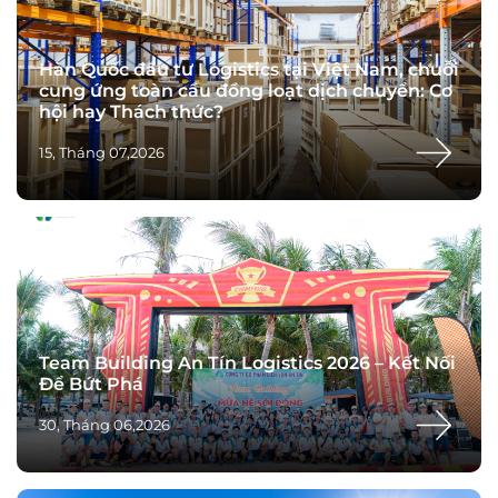
Hàn Quốc đầu tư Logistics tại Việt Nam, chuỗi
cung ứng toàn cầu đồng loạt dịch chuyển: Cơ
hội hay Thách thức?
15, Tháng 07,2026
Team Building An Tín Logistics 2026 – Kết Nối
Để Bứt Phá
30, Tháng 06,2026