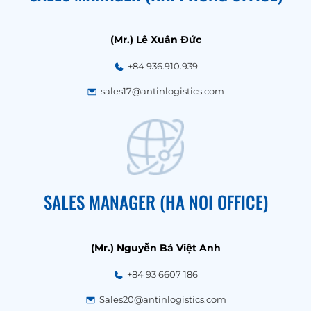
(Mr.) Lê Xuân Đức
+84 936.910.939
sales17@antinlogistics.com
SALES MANAGER (HA NOI OFFICE)
(Mr.) Nguyễn Bá Việt Anh
+84 93 6607 186
Sales20@antinlogistics.com