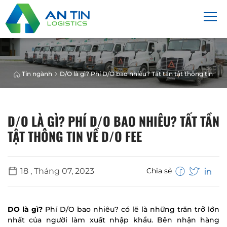
Tin ngành
D/O là gì? Phí D/O bao nhiêu? Tất tần tật thông tin về 
D/O LÀ GÌ? PHÍ D/O BAO NHIÊU? TẤT TẦN
TẬT THÔNG TIN VỀ D/O FEE
18 , Tháng 07, 2023
Chia sẻ
DO là gì?
Phí D/O bao nhiêu? có lẽ là những trăn trở lớn
nhất của người làm xuất nhập khẩu. Bên nhận hàng