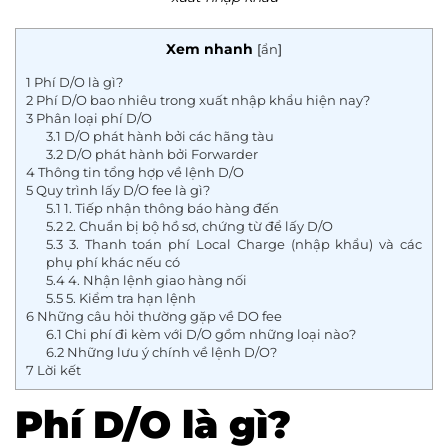
Xem nhanh
[
ẩn
]
1
Phí D/O là gì?
2
Phí D/O bao nhiêu trong xuất nhập khẩu hiện nay?
3
Phân loại phí D/O
3.1
D/O phát hành bởi các hãng tàu
3.2
D/O phát hành bởi Forwarder
4
Thông tin tổng hợp về lệnh D/O
5
Quy trình lấy D/O fee là gì?
5.1
1. Tiếp nhận thông báo hàng đến
5.2
2. Chuẩn bị bộ hồ sơ, chứng từ để lấy D/O
5.3
3. Thanh toán phí Local Charge (nhập khẩu) và các
phụ phí khác nếu có
5.4
4. Nhận lệnh giao hàng nối
5.5
5. Kiểm tra hạn lệnh
6
Những câu hỏi thường gặp về DO fee
6.1
Chi phí đi kèm với D/O gồm những loại nào?
6.2
Những lưu ý chính về lệnh D/O?
7
Lời kết
Phí D/O là gì?