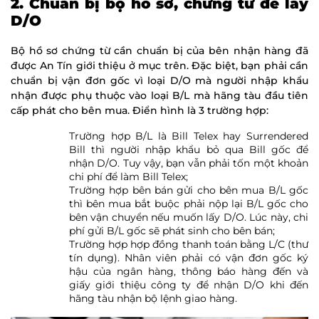
2. Chuẩn bị bộ hồ sơ, chứng từ để lấy
D/O
Bộ hồ sơ chứng từ cần chuẩn bị của bên nhận hàng đã
được An Tín giới thiệu ở mục trên. Đặc biệt, bạn phải cần
chuẩn bị vận đơn gốc vì loại D/O mà người nhập khẩu
nhận được phụ thuộc vào loại B/L mà hãng tàu đầu tiên
cấp phát cho bên mua. Điển hình là 3 trường hợp:
Trường hợp B/L là Bill Telex hay Surrendered
Bill thì người nhập khẩu bỏ qua Bill gốc để
nhận D/O. Tuy vậy, bạn vẫn phải tốn một khoản
chi phí để làm Bill Telex;
Trường hợp bên bán gửi cho bên mua B/L gốc
thì bên mua bắt buộc phải nộp lại B/L gốc cho
bên vận chuyển nếu muốn lấy D/O. Lúc này, chi
phí gửi B/L gốc sẽ phát sinh cho bên bán;
Trường hợp hợp đồng thanh toán bằng L/C (thư
tín dụng). Nhân viên phải có vận đơn gốc ký
hậu của ngân hàng, thông báo hàng đến và
giấy giới thiệu công ty để nhận D/O khi đến
hãng tàu nhận bộ lệnh giao hàng.