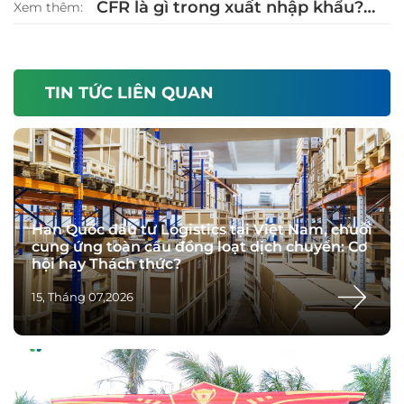
CFR là gì trong xuất nhập khẩu?
Xem thêm:
Cách sử dụng CFR Incoterm 2020
chuẩn
TIN TỨC LIÊN QUAN
Hàn Quốc đầu tư Logistics tại Việt Nam, chuỗi
cung ứng toàn cầu đồng loạt dịch chuyển: Cơ
hội hay Thách thức?
15, Tháng 07,2026