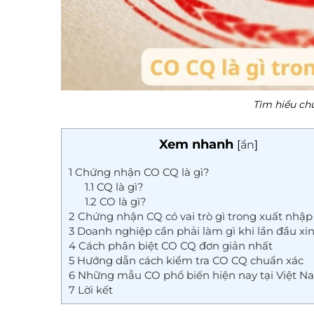
Tìm hiểu ch
Xem nhanh
[
ẩn
]
1
Chứng nhận CO CQ là gì?
1.1
CQ là gì?
1.2
CO là gì?
2
Chứng nhận CQ có vai trò gì trong xuất nhậ
3
Doanh nghiệp cần phải làm gì khi lần đầu xi
4
Cách phân biệt CO CQ đơn giản nhất
5
Hướng dẫn cách kiểm tra CO CQ chuẩn xác
6
Những mẫu CO phổ biến hiện nay tại Việt N
7
Lời kết