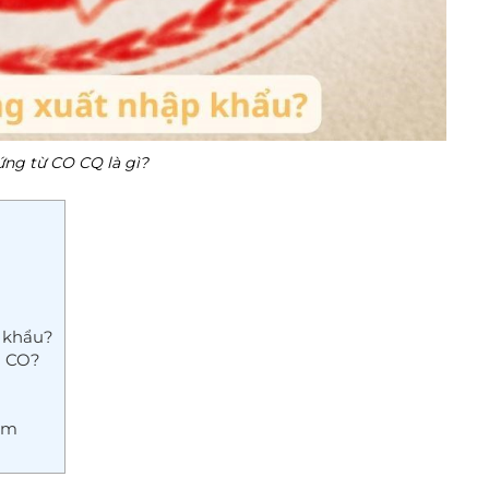
ứng từ CO CQ là gì?
p khẩu?
n CO?
am