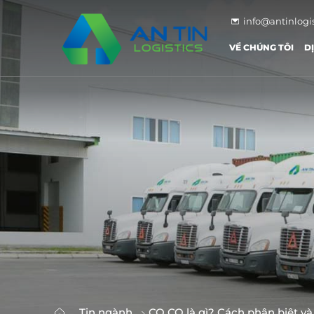
info@antinlogi
VỀ CHÚNG TÔI
D
Tin ngành
CO CQ là gì? Cách phân biệt v