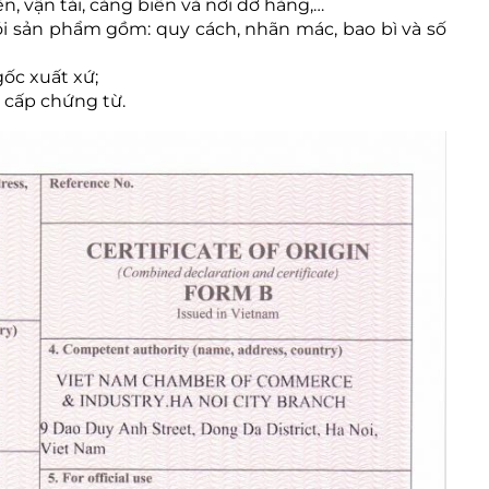
, vận tải, cảng biển và nơi dỡ hàng,…
i sản phẩm gồm: quy cách, nhãn mác, bao bì và số
ốc xuất xứ;
 cấp chứng từ.