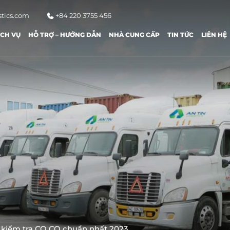
stics.com
+84 220 3755 456
ỊCH VỤ
HỖ TRỢ – HƯỚNG DẪN
NHÀ CUNG CẤP
TIN TỨC
LIÊN HỆ
à kiểm tra CO CQ chuẩn nhất 2023