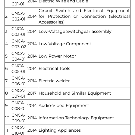
1
2014
Electric Wire and Cable
C01-01
Circuit Switch and Electrical Equipment
CNCA-
2
2014
for Protection or Connection (Electrical
C02-01
Accessories)
CNCA-
3
2014
Low-Voltage Switchgear assembly
C03-01
CNCA-
4
2014
Low Voltage Component
C03-02
CNCA-
5
2014
Low Power Motor
C04-01
CNCA-
6
2014
Electrical Tools
C05-01
CNCA-
7
2014
Electric welder
C06-01
CNCA-
8
2017
Household and Similar Equipment
C07-01
CNCA-
9
2014
Audio-Video Equipment
C08-01
CNCA-
10
2014
Information Technology Equipment
C09-01
CNCA-
11
2014
Lighting Appliances
C10-01