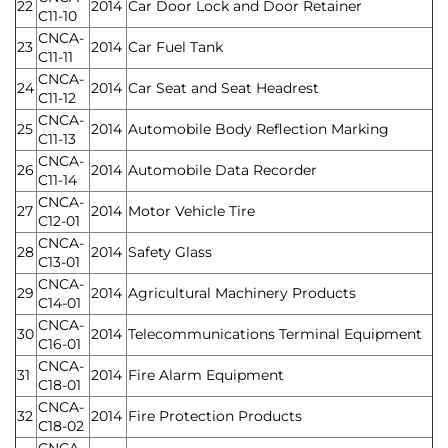
22
2014
Car Door Lock and Door Retainer
C11-10
CNCA-
23
2014
Car Fuel Tank
C11-11
CNCA-
24
2014
Car Seat and Seat Headrest
C11-12
CNCA-
25
2014
Automobile Body Reflection Marking
C11-13
CNCA-
26
2014
Automobile Data Recorder
C11-14
CNCA-
27
2014
Motor Vehicle Tire
C12-01
CNCA-
28
2014
Safety Glass
C13-01
CNCA-
29
2014
Agricultural Machinery Products
C14-01
CNCA-
30
2014
Telecommunications Terminal Equipment
C16-01
CNCA-
31
2014
Fire Alarm Equipment
C18-01
CNCA-
32
2014
Fire Protection Products
C18-02