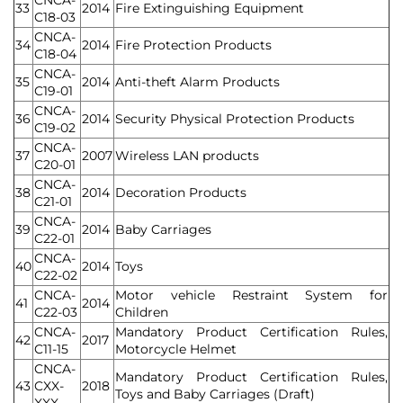
CNCA-
33
2014
Fire Extinguishing Equipment
C18-03
CNCA-
34
2014
Fire Protection Products
C18-04
CNCA-
35
2014
Anti-theft Alarm Products
C19-01
CNCA-
36
2014
Security Physical Protection Products
C19-02
CNCA-
37
2007
Wireless LAN products
C20-01
CNCA-
38
2014
Decoration Products
C21-01
CNCA-
39
2014
Baby Carriages
C22-01
CNCA-
40
2014
Toys
C22-02
CNCA-
Motor vehicle Restraint System for
41
2014
C22-03
Children
CNCA-
Mandatory Product Certification Rules,
42
2017
C11-15
Motorcycle Helmet
CNCA-
Mandatory Product Certification Rules,
43
CXX-
2018
Toys and Baby Carriages (Draft)