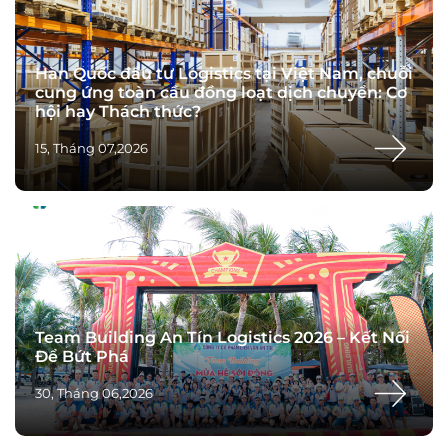
Hàn Quốc đầu tư Logistics tại Việt Nam, chuỗi
cung ứng toàn cầu đồng loạt dịch chuyển: Cơ
hội hay Thách thức?
15, Tháng 07,2026
Team Building An Tín Logistics 2026 – Kết Nối
Để Bứt Phá
30, Tháng 06,2026