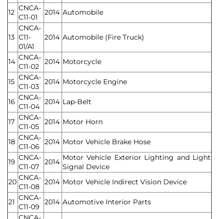
CNCA-
12
2014
Automobile
C11-01
CNCA-
13
C11-
2014
Automobile (Fire Truck)
01/A1
CNCA-
14
2014
Motorcycle
C11-02
CNCA-
15
2014
Motorcycle Engine
C11-03
CNCA-
16
2014
Lap-Belt
C11-04
CNCA-
17
2014
Motor Horn
C11-05
CNCA-
18
2014
Motor Vehicle Brake Hose
C11-06
CNCA-
Motor Vehicle Exterior Lighting and Light
19
2014
C11-07
Signal Device
CNCA-
20
2014
Motor Vehicle Indirect Vision Device
C11-08
CNCA-
21
2014
Automotive Interior Parts
C11-09
CNCA-